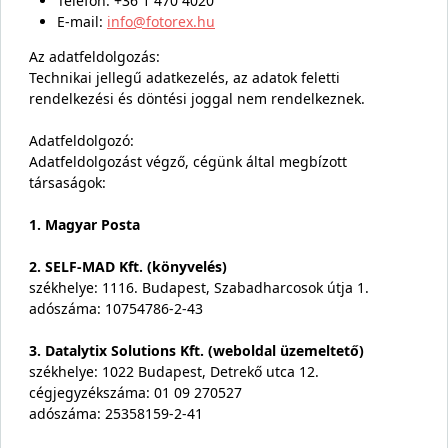
Telefon: +36 1 470 4020
E-mail:
info@fotorex.hu
Az adatfeldolgozás:
Technikai jellegű adatkezelés, az adatok feletti
rendelkezési és döntési joggal nem rendelkeznek.
Adatfeldolgozó:
Adatfeldolgozást végző, cégünk által megbízott
társaságok:
1. Magyar Posta
2. SELF-MAD Kft. (könyvelés)
székhelye: 1116. Budapest, Szabadharcosok útja 1.
adószáma: 10754786-2-43
3. Datalytix Solutions Kft. (weboldal üzemeltető)
székhelye: 1022 Budapest, Detrekő utca 12.
cégjegyzékszáma: 01 09 270527
adószáma: 25358159-2-41