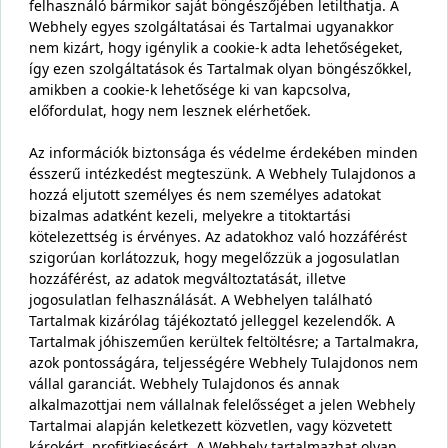
felhasználó bármikor saját böngészőjében letilthatja. A
Webhely egyes szolgáltatásai és Tartalmai ugyanakkor
nem kizárt, hogy igénylik a cookie-k adta lehetőségeket,
így ezen szolgáltatások és Tartalmak olyan böngészőkkel,
amikben a cookie-k lehetősége ki van kapcsolva,
előfordulat, hogy nem lesznek elérhetőek.
Az információk biztonsága és védelme érdekében minden
ésszerű intézkedést megteszünk. A Webhely Tulajdonos a
hozzá eljutott személyes és nem személyes adatokat
bizalmas adatként kezeli, melyekre a titoktartási
kötelezettség is érvényes. Az adatokhoz való hozzáférést
szigorúan korlátozzuk, hogy megelőzzük a jogosulatlan
hozzáférést, az adatok megváltoztatását, illetve
jogosulatlan felhasználását. A Webhelyen található
Tartalmak kizárólag tájékoztató jelleggel kezelendők. A
Tartalmak jóhiszeműen kerültek feltöltésre; a Tartalmakra,
azok pontosságára, teljességére Webhely Tulajdonos nem
vállal garanciát. Webhely Tulajdonos és annak
alkalmazottjai nem vállalnak felelősséget a jelen Webhely
Tartalmai alapján keletkezett közvetlen, vagy közvetett
károkért, profitkiesésért. A Webhely tartalmazhat olyan