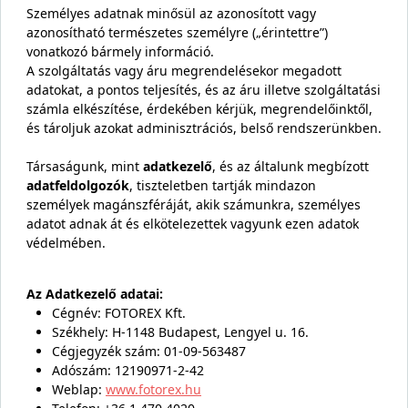
Személyes adatnak minősül az azonosított vagy
azonosítható természetes személyre („érintettre”)
vonatkozó bármely információ.
A szolgáltatás vagy áru megrendelésekor megadott
adatokat, a pontos teljesítés, és az áru illetve szolgáltatási
számla elkészítése, érdekében kérjük, megrendelőinktől,
és tároljuk azokat adminisztrációs, belső rendszerünkben.
Társaságunk, mint
adatkezelő
, és az általunk megbízott
adatfeldolgozók
, tiszteletben tartják mindazon
személyek magánszféráját, akik számunkra, személyes
adatot adnak át és elkötelezettek vagyunk ezen adatok
védelmében.
Az Adatkezelő adatai:
Cégnév: FOTOREX Kft.
Székhely: H-1148 Budapest, Lengyel u. 16.
Cégjegyzék szám: 01-09-563487
Adószám: 12190971-2-42
Weblap:
www.fotorex.hu