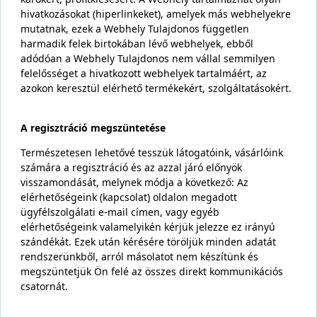
hivatkozásokat (hiperlinkeket), amelyek más webhelyekre
mutatnak, ezek a Webhely Tulajdonos független
harmadik felek birtokában lévő webhelyek, ebből
adódóan a Webhely Tulajdonos nem vállal semmilyen
felelősséget a hivatkozott webhelyek tartalmáért, az
azokon keresztül elérhető termékekért, szolgáltatásokért.
A regisztráció megszüntetése
Természetesen lehetővé tesszük látogatóink, vásárlóink
számára a regisztráció és az azzal járó előnyök
visszamondását, melynek módja a következő: Az
elérhetőségeink (kapcsolat) oldalon megadott
ügyfélszolgálati e-mail címen, vagy egyéb
elérhetőségeink valamelyikén kérjük jelezze ez irányú
szándékát. Ezek után kérésére töröljük minden adatát
rendszerünkből, arról másolatot nem készítünk és
megszüntetjük Ön felé az összes direkt kommunikációs
csatornát.