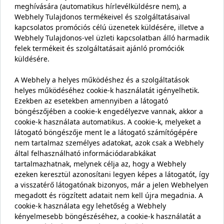
meghívására (automatikus hírlevélküldésre nem), a
Webhely Tulajdonos termékeivel és szolgáltatásaival
kapcsolatos promóciós célú üzenetek küldésére, illetve a
Webhely Tulajdonos-vel üzleti kapcsolatban álló harmadik
felek termékeit és szolgáltatásait ajánló promóciók
küldésére.
A Webhely a helyes működéshez és a szolgáltatások
helyes működéséhez cookie-k használatát igényelhetik.
Ezekben az esetekben amennyiben a látogató
böngészőjében a cookie-k engedélyezve vannak, akkor a
cookie-k használata automatikus. A cookie-k, melyeket a
látogató böngészője ment le a látogató számítógépére
nem tartalmaz személyes adatokat, azok csak a Webhely
által felhasználható információdarabkákat
tartalmazhatnak, melynek célja az, hogy a Webhely
ezeken keresztül azonosítani legyen képes a látogatót, így
a visszatérő látogatónak bizonyos, már a jelen Webhelyen
megadott és rögzített adatait nem kell újra megadnia. A
cookie-k használata egy lehetőség a Webhely
kényelmesebb böngészéséhez, a cookie-k használatát a