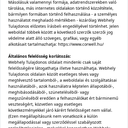
Másolásuk valamennyi formája, adatrendszerekben való
tárolása, más internetes oldalakon történő közzététele,
bármilyen formában történő felhasználása - a személyes
használatot meghaladó mértékben - kizárólag Webhely
Tulajdonos előzetes írásbeli engedélyével történhet. Jelen
weboldal többek között a következő szerzők szerzői jog
védelme alatt álló szöveges, grafikai, vagy egyéb
alkotásait tartalmazhatja: https://www.corwell.hu/
Általános felelősség korlátozás:
Webhely Tulajdonos oldalait mindenki csak saját
felelősségére látogathatja illetve használhatja. Webhely
Tulajdonos oldalain közölt esetleges téves vagy
megtévesztő tartalomból-, a weboldalai és szolgáltatásai
használatából-, azok használatra képtelen állapotából-,
meghibásodásából-, szüneteléséből- vagy
megszűnéséből eredően a felhasználókat ért bárminemű
veszteségért, közvetlen vagy esetleges
következményekkel járó kárért felelősséget nem vállal.
(Ezen megállapításunk nem vonatkozik a külön
megállapodással vagy szerződéssel szabályozott