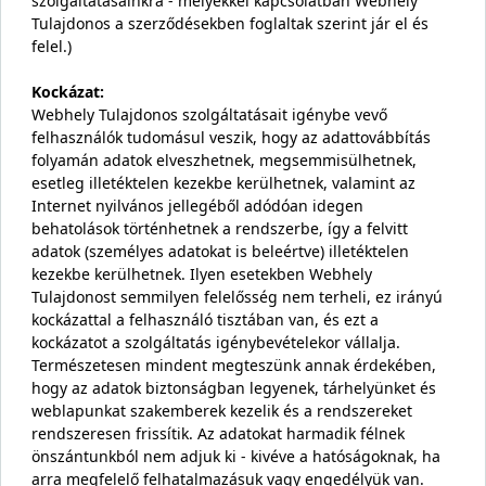
szolgáltatásainkra - melyekkel kapcsolatban Webhely
Tulajdonos a szerződésekben foglaltak szerint jár el és
felel.)
Kockázat:
Webhely Tulajdonos szolgáltatásait igénybe vevő
felhasználók tudomásul veszik, hogy az adattovábbítás
folyamán adatok elveszhetnek, megsemmisülhetnek,
esetleg illetéktelen kezekbe kerülhetnek, valamint az
Internet nyilvános jellegéből adódóan idegen
behatolások történhetnek a rendszerbe, így a felvitt
adatok (személyes adatokat is beleértve) illetéktelen
kezekbe kerülhetnek. Ilyen esetekben Webhely
Tulajdonost semmilyen felelősség nem terheli, ez irányú
kockázattal a felhasználó tisztában van, és ezt a
kockázatot a szolgáltatás igénybevételekor vállalja.
Természetesen mindent megteszünk annak érdekében,
hogy az adatok biztonságban legyenek, tárhelyünket és
weblapunkat szakemberek kezelik és a rendszereket
rendszeresen frissítik. Az adatokat harmadik félnek
önszántunkból nem adjuk ki - kivéve a hatóságoknak, ha
arra megfelelő felhatalmazásuk vagy engedélyük van.