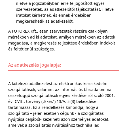
illetve a jogszabályban erre feljogosított egyes
szervezetetek, az adatkezelőtől tájékoztatást, illetve
iratokat kérhetnek, és ennek érdekében
megkereshetik az adatkezelőt.
A FOTOREX Kft., ezen szervezetek részére csak olyan
mértékben ad ki adatokat, amilyen mértékben az adatok
megadása, a megkeresés teljesítése érdekében indokolt
és feltétlenül szükséges.
Az adatkezelés jogalapja:
A kötelező adatkezelést az elektronikus kereskedelmi
szolgáltatások, valamint az információs társadalommal
összefüggő szolgáltatások egyes kérdéseiről szóló 2001.
évi CVIII. törvény („Eker.”) 13/A. § (3) bekezdése
tartalmazza. Ez a rendelkezés kimondja, hogy a
szolgáltató – jelen esetben cégünk - a szolgáltatás
nyújtása céljából- kezelheti azon személyes adatokat,
amelyek a szolgáltatás nyújtásához technikailag