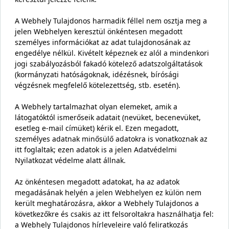
A Webhely Tulajdonos harmadik féllel nem osztja meg a
jelen Webhelyen keresztül önkéntesen megadott
személyes információkat az adat tulajdonosának az
engedélye nélkül. Kivételt képeznek ez alól a mindenkori
jogi szabályozásból fakadó kötelező adatszolgáltatások
(kormányzati hatóságoknak, idézésnek, bírósági
végzésnek megfelelő kötelezettség, stb. esetén).
A Webhely tartalmazhat olyan elemeket, amik a
látogatóktól ismerőseik adatait (nevüket, becenevüket,
esetleg e-mail címüket) kérik el. Ezen megadott,
személyes adatnak minősülő adatokra is vonatkoznak az
itt foglaltak; ezen adatok is a jelen Adatvédelmi
Nyilatkozat védelme alatt állnak.
Az önkéntesen megadott adatokat, ha az adatok
megadásának helyén a jelen Webhelyen ez külön nem
került meghatározásra, akkor a Webhely Tulajdonos a
következőkre és csakis az itt felsoroltakra használhatja fel:
a Webhely Tulajdonos hírleveleire való feliratkozás