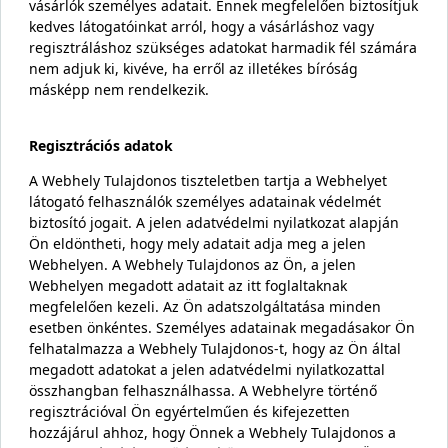
vásárlók személyes adatait. Ennek megfelelően biztosítjuk
kedves látogatóinkat arról, hogy a vásárláshoz vagy
regisztráláshoz szükséges adatokat harmadik fél számára
nem adjuk ki, kivéve, ha erről az illetékes bíróság
másképp nem rendelkezik.
Regisztrációs adatok
A Webhely Tulajdonos tiszteletben tartja a Webhelyet
látogató felhasználók személyes adatainak védelmét
biztosító jogait. A jelen adatvédelmi nyilatkozat alapján
Ön eldöntheti, hogy mely adatait adja meg a jelen
Webhelyen. A Webhely Tulajdonos az Ön, a jelen
Webhelyen megadott adatait az itt foglaltaknak
megfelelően kezeli. Az Ön adatszolgáltatása minden
esetben önkéntes. Személyes adatainak megadásakor Ön
felhatalmazza a Webhely Tulajdonos-t, hogy az Ön által
megadott adatokat a jelen adatvédelmi nyilatkozattal
összhangban felhasználhassa. A Webhelyre történő
regisztrációval Ön egyértelműen és kifejezetten
hozzájárul ahhoz, hogy Önnek a Webhely Tulajdonos a