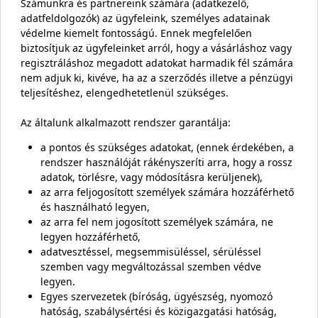
Számunkra és partnereink számára (adatkezelő,
adatfeldolgozók) az ügyfeleink, személyes adatainak
védelme kiemelt fontosságú. Ennek megfelelően
biztosítjuk az ügyfeleinket arról, hogy a vásárláshoz vagy
regisztráláshoz megadott adatokat harmadik fél számára
nem adjuk ki, kivéve, ha az a szerződés illetve a pénzügyi
teljesítéshez, elengedhetetlenül szükséges.
Az általunk alkalmazott rendszer garantálja:
a pontos és szükséges adatokat, (ennek érdekében, a
rendszer használóját rákényszeríti arra, hogy a rossz
adatok, törlésre, vagy módosításra kerüljenek),
az arra feljogosított személyek számára hozzáférhető
és használható legyen,
az arra fel nem jogosított személyek számára, ne
legyen hozzáférhető,
adatvesztéssel, megsemmisüléssel, sérüléssel
szemben vagy megváltozással szemben védve
legyen.
Egyes szervezetek (bíróság, ügyészség, nyomozó
hatóság, szabálysértési és közigazgatási hatóság,