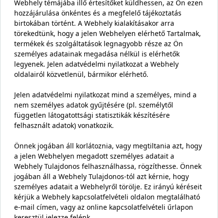
Webhely témájába illő értesítőket küldhessen, az Ön ezen
hozzájárulása önkéntes és a megfelelő tájékoztatás
birtokában történt. A Webhely kialakításakor arra
törekedtünk, hogy a jelen Webhelyen elérhető Tartalmak,
termékek és szolgáltatások legnagyobb része az Ön
személyes adatainak megadása nélkül is elérhetők
legyenek. Jelen adatvédelmi nyilatkozat a Webhely
oldalairól közvetlenül, bármikor elérhető.
Jelen adatvédelmi nyilatkozat mind a személyes, mind a
nem személyes adatok gyűjtésére (pl. személytől
független látogatottsági statisztikák készítésére
felhasznált adatok) vonatkozik.
Önnek jogában áll korlátoznia, vagy megtiltania azt, hogy
a jelen Webhelyen megadott személyes adatait a
Webhely Tulajdonos felhasználhassa, rögzíthesse. Önnek
jogában áll a Webhely Tulajdonos-tól azt kérnie, hogy
személyes adatait a Webhelyről törölje. Ez irányú kéréseit
kérjük a Webhely kapcsolatfelvételi oldalon megtalálható
e-mail címen, vagy az online kapcsolatfelvételi űrlapon
keresztül jelezze felénk.