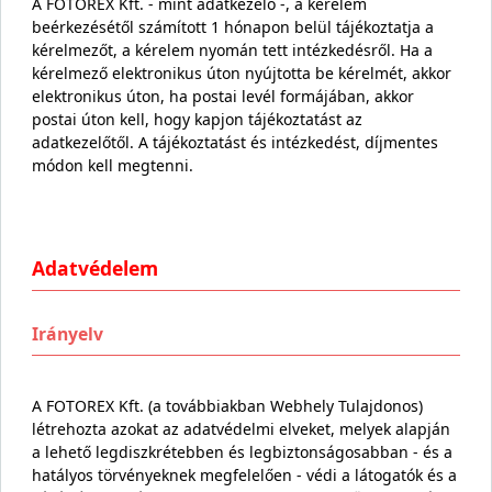
A FOTOREX Kft. - mint adatkezelő -, a kérelem
beérkezésétől számított 1 hónapon belül tájékoztatja a
kérelmezőt, a kérelem nyomán tett intézkedésről. Ha a
kérelmező elektronikus úton nyújtotta be kérelmét, akkor
elektronikus úton, ha postai levél formájában, akkor
postai úton kell, hogy kapjon tájékoztatást az
adatkezelőtől. A tájékoztatást és intézkedést, díjmentes
módon kell megtenni.
Adatvédelem
Irányelv
A FOTOREX Kft. (a továbbiakban Webhely Tulajdonos)
létrehozta azokat az adatvédelmi elveket, melyek alapján
a lehető legdiszkrétebben és legbiztonságosabban - és a
hatályos törvényeknek megfelelően - védi a látogatók és a