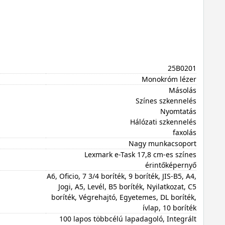
25B0201
Monokróm lézer
Másolás
Színes szkennelés
Nyomtatás
Hálózati szkennelés
faxolás
Nagy munkacsoport
Lexmark e-Task 17,8 cm-es színes
érintőképernyő
A6, Oficio, 7 3/4 boríték, 9 boríték, JIS-B5, A4,
Jogi, A5, Levél, B5 boríték, Nyilatkozat, C5
boríték, Végrehajtó, Egyetemes, DL boríték,
ívlap, 10 boríték
100 lapos többcélú lapadagoló, Integrált