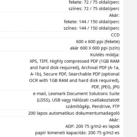
fekete: 72 / 75 oldal/perc
színes: 72 / 75 oldal/perc
Akár:
fekete: 144 / 150 oldal/perc
színes: 144 / 150 oldal/perc
CCD
600 x 600 ppi (fekete)
akár 600 X 600 ppi (szín)
Küldés módja:
XPS, TIFF, Highly compressed PDF (1GB RAM
and hard disk required), Archival PDF (A-1a,
A-1b), Secure PDF, Searchable PDF (optional
OCR with 1GB RAM and hard disk required),
PDF, JPEG, JPG
e-mail, Lexmark Document Solutions Suite
(LDSS), USB vagy Hálózati csatlakoztatott
számítógép, Pendrive, FTP
200 lapos automatikus dokumentumadagoló
Akár:
ADF: 200 75 g/m2-es lapok
papír kimeneti kapacitás: 200 75 g/m2-es