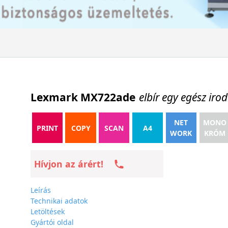
Lexmark MX722ade
elbír egy egész irod
NET
MONO
PRINT
COPY
SCAN
A4
WORK
KRÓM
Hívjon az árért!
Leírás
Technikai adatok
Letöltések
Gyártói oldal