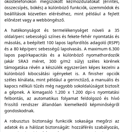
okostelefonokon megszokott kézmozdulatokat (érintés,
összecsípés, bökés) a különböző funkciók, üzemmódok és
beállítások közvetlen eléréséhez, mint például a fejlett
előnézet vagy a webböngésző.
A hatékonyságot és termelékenységet növeli a 35
oldal/perc sebességű színes és fekete-fehér nyomtatás és
másolás, a beépített 100 lapos lapfordítós adagoló (RSPF)
és a 80 kép/perc sebességű lapolvasás. A maximum 6.300
lapos papírkapacitás és a különböző nyomathordozók
(akár SRA3 méret, 300 g/m2 súly) széles körének
támogatása révén a készülék egyszerűen képes kezelni a
különböző kibocsátási igényeket is. A finisher opciók
széles kínálata, mint például a gerinctűző, a manuális és
kapocs nélküli tűzés még nagyobb sokoldalúságot biztosít
a gépnek. A kimagasló 1.200 x 1.200 dpi-s nyomtatási
felbontás, az automatikus folyamat feldolgozó és hívó
frissítő rendszer állandóan kiemelkedő képminőségről
gondoskodnak.
A robusztus biztonsági funkciók sokasága megőrzi az
adatok és a hálózat biztonságát: hozzáférés szabályozás,