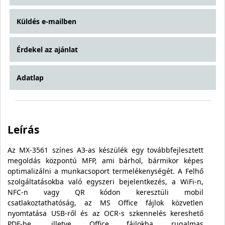
Küldés e-mailben
Érdekel az ajánlat
Adatlap
Leírás
Az MX-3561 színes A3-as készülék egy továbbfejlesztett
megoldás központú MFP, ami bárhol, bármikor képes
optimalizálni a munkacsoport termelékenységét. A Felhő
szolgáltatásokba való egyszeri bejelentkezés, a WiFi-n,
NFC-n vagy QR kódon keresztüli mobil
csatlakoztathatóság, az MS Office fájlok közvetlen
nyomtatása USB-ről és az OCR-s szkennelés kereshető
PDF-be, illetve Office fájlokba rugalmas