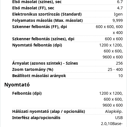
Első másolat (színes), sec
6.7
Első másolat (FF), sec
4.7
Elektronikus szortírozás (Standard)
Igen
Folyamatos másolás (Max. másolat)
9,999
Szkenner felbontás (FF), dpi
600 x 600, 600
x 400
Szkenner felbontás (színes), dpi
600 x 600
Nyomtató felbontás (dpi)
1200 x 1200,
600 x 600,
9600 x 600
Árnyalat (azonos szintek) - Színes
256
Zoom tartomány (%)
25 - 400
Beállított másolási arányok
10
Nyomtató
Felbontás (dpi)
1200 x 1200,
600 x 600,
9600 x 600
Hálózati nyomtató (alap / opcionális)
Alapkiép.
Interfész alap/opcionális
USB
2.0,10Base-