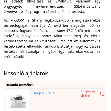
az adatok titkosítása és S/MIME-t, valamint egy
öngyógyító firmware-rendszer, SSL-tanúsítvány
érvényesítés és program végrehajtási fehér lista.
Az MX-3561 a Sharp legkorszerűbb energiatakarékos
technológiáját használja. A rövid bemelegedési idő, az
alacsony fogyasztás és az alacsony TEC érték mind azt
szolgálja, hogy Ön pénzt takarítson meg és elérje
környezetvédelmi célkitűzéseit. Emellett az automatikus
festékkazetta eltávolító funkció biztosítja, hogy az összes
festéket elhasználja a gép, így takarékoskodva az
erőforrásokkal.
Hasonló ajánlatok
Hasonló termékek
Hívjon az
Sharp MX-3551
árért!