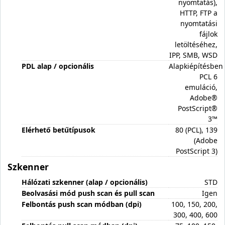
nyomtatás),
HTTP, FTP a
nyomtatási
fájlok
letöltéséhez,
IPP, SMB, WSD
PDL alap / opcionális
Alapkiépítésben
PCL 6
emuláció,
Adobe®
PostScript®
3™
Elérhető betűtípusok
80 (PCL), 139
(Adobe
PostScript 3)
Szkenner
Hálózati szkenner (alap / opcionális)
STD
Beolvasási mód push scan és pull scan
Igen
Felbontás push scan módban (dpi)
100, 150, 200,
300, 400, 600