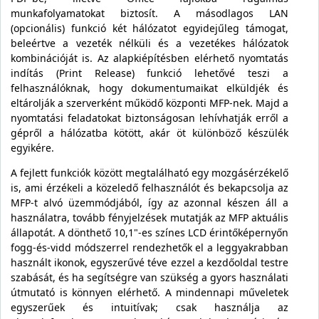
munkafolyamatokat biztosít. A másodlagos LAN
(opcionális) funkció két hálózatot egyidejűleg támogat,
beleértve a vezeték nélküli és a vezetékes hálózatok
kombinációját is. Az alapkiépítésben elérhető nyomtatás
indítás (Print Release) funkció lehetővé teszi a
felhasználóknak, hogy dokumentumaikat elküldjék és
eltárolják a szerverként működő központi MFP-nek. Majd a
nyomtatási feladatokat biztonságosan lehívhatják erről a
gépről a hálózatba kötött, akár öt különböző készülék
egyikére.
A fejlett funkciók között megtalálható egy mozgásérzékelő
is, ami érzékeli a közeledő felhasználót és bekapcsolja az
MFP-t alvó üzemmódjából, így az azonnal készen áll a
használatra, tovább fényjelzések mutatják az MFP aktuális
állapotát. A dönthető 10,1"-es színes LCD érintőképernyőn
fogg-és-vidd módszerrel rendezhetők el a leggyakrabban
használt ikonok, egyszerűvé téve ezzel a kezdőoldal testre
szabását, és ha segítségre van szükség a gyors használati
útmutató is könnyen elérhető. A mindennapi műveletek
egyszerűek és intuitívak; csak használja az