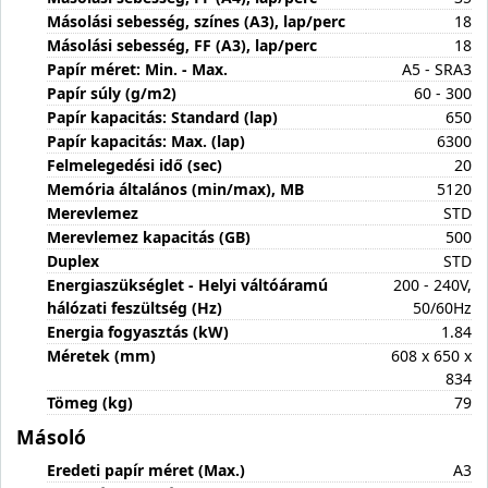
Másolási sebesség, színes (A3), lap/perc
18
Másolási sebesség, FF (A3), lap/perc
18
Papír méret: Min. - Max.
A5 - SRA3
Papír súly (g/m2)
60 - 300
Papír kapacitás: Standard (lap)
650
Papír kapacitás: Max. (lap)
6300
Felmelegedési idő (sec)
20
Memória általános (min/max), MB
5120
Merevlemez
STD
Merevlemez kapacitás (GB)
500
Duplex
STD
Energiaszükséglet - Helyi váltóáramú
200 - 240V,
hálózati feszültség (Hz)
50/60Hz
Energia fogyasztás (kW)
1.84
Méretek (mm)
608 x 650 x
834
Tömeg (kg)
79
Másoló
Eredeti papír méret (Max.)
A3