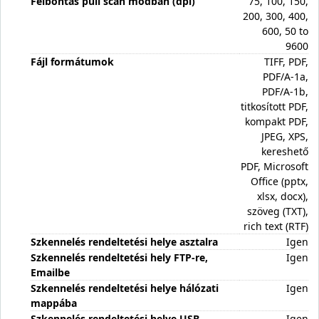
Felbontás pull scan módban (dpi)
75, 100, 150,
200, 300, 400,
600, 50 to
9600
Fájl formátumok
TIFF, PDF,
PDF/A-1a,
PDF/A-1b,
titkosított PDF,
kompakt PDF,
JPEG, XPS,
kereshető
PDF, Microsoft
Office (pptx,
xlsx, docx),
szöveg (TXT),
rich text (RTF)
Szkennelés rendeltetési helye asztalra
Igen
Szkennelés rendeltetési hely FTP-re,
Igen
Emailbe
Szkennelés rendeltetési helye hálózati
Igen
mappába
Szkennelés rendeltetési helye USB
Igen