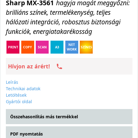
Sharp MX-3561
hagyja magát meggyőzni:
brilliáns színek, termelékenység, teljes
hálózati integráció, robosztus biztonsági
funkciók, energiatakarékosság
NET
PRINT
COPY
SCAN
A3
SZÍNES
WORK
Hívjon az árért!
Leírás
Technikai adatok
Letöltések
Gyártói oldal
Összehasonlítás más termékkel
PDF nyomtatás