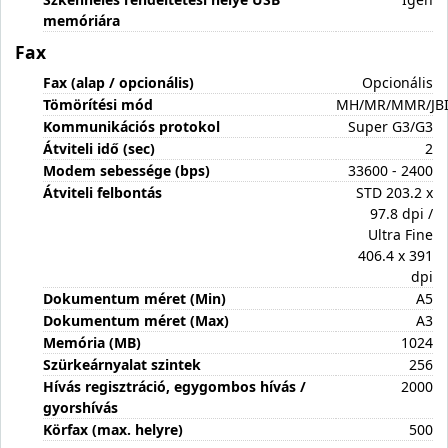
memóriára
Fax
Fax (alap / opcionális)
Opcionális
Tömörítési mód
MH/MR/MMR/JB
Kommunikációs protokol
Super G3/G3
Átviteli idő (sec)
2
Modem sebessége (bps)
33600 - 2400
Átviteli felbontás
STD 203.2 x
97.8 dpi /
Ultra Fine
406.4 x 391
dpi
Dokumentum méret (Min)
A5
Dokumentum méret (Max)
A3
Memória (MB)
1024
Szürkeárnyalat szintek
256
Hívás regisztráció, egygombos hívás /
2000
gyorshívás
Körfax (max. helyre)
500