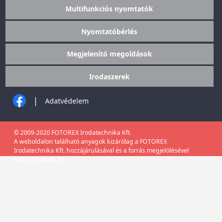
Multifunkciós nyomtatók
Nyomtatóbérlés
Megjelenítő megoldások
Irodaszerek
|
Adatvédelem
© 2009-2020 FOTOREX Irodatechnika Kft.
A weboldalon található anyagok kizárólag a FOTOREX
Irodatechnika Kft. hozzájárulásával és a forrás megjelölésével
használhatóak fel.