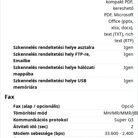
kompakt PDF,
kereshető
PDF, Microsoft
Office (pptx,
xlsx, docx),
text (TXT), rich
text (RTF)
Szkennelés rendeltetési helye asztalra
Igen
Szkennelés rendeltetési hely FTP-re,
Igen
Emailbe
Szkennelés rendeltetési helye hálózati
Igen
mappába
Szkennelés rendeltetési helye USB
Igen
memóriára
Fax
Fax (alap / opcionális)
Opció
Tömörítési mód
MH/MR/MMR/JB
Kommunikációs protokol
Super G3
Átviteli idő (sec)
2
Modem sebessége (bps)
33.600 - 2.400