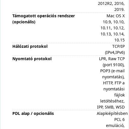
2012R2, 2016,
2019.
Támogatott operációs rendszer
Mac OS X
(opcionális)
10.9, 10.10,
10.11, 10.12,
10.13, 10.14,
10.15
Hálózati protokol
TCP/IP
(IPv4,IPv6)
Nyomtató protokol
LPR, Raw TCP
(port 9100),
POP3 (e-mail
nyomtatás),
HTTP, FTP a
nyomtatási
fájlok
letöltéséhez,
IPP, SMB, WSD
PDL alap / opcionális
Alapkiépítésben
PCL 6
emuláció,