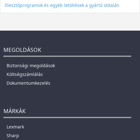
Illesztőprogramok és egyéb letöltések a gyártó oldalán
MEGOLDÁSOK
Biztonsági megoldások
Költségszámlálás
Dokumentumkezelés
MÁRKÁK
Lexmark
Sharp