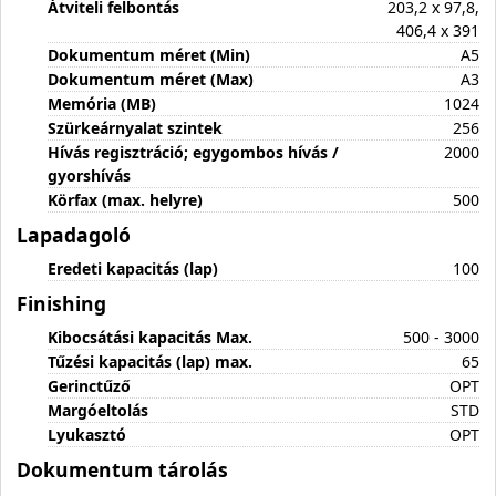
Átviteli felbontás
203,2 x 97,8,
406,4 x 391
Dokumentum méret (Min)
A5
Dokumentum méret (Max)
A3
Memória (MB)
1024
Szürkeárnyalat szintek
256
Hívás regisztráció; egygombos hívás /
2000
gyorshívás
Körfax (max. helyre)
500
Lapadagoló
Eredeti kapacitás (lap)
100
Finishing
Kibocsátási kapacitás Max.
500 - 3000
Tűzési kapacitás (lap) max.
65
Gerinctűző
OPT
Margóeltolás
STD
Lyukasztó
OPT
Dokumentum tárolás