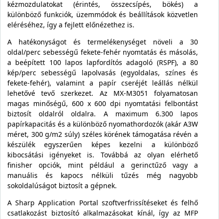
kézmozdulatokat (érintés, összecsípés, bökés) a
különböző funkciók, üzemmódok és beállítások közvetlen
eléréséhez, így a fejlett előnézethez is.
A hatékonyságot és termelékenységet növeli a 30
oldal/perc sebességű fekete-fehér nyomtatás és másolás,
a beépített 100 lapos lapfordítós adagoló (RSPF), a 80
kép/perc sebességű lapolvasás (egyoldalas, színes és
fekete-fehér), valamint a papír cseréjét leállás nélkül
lehetővé tevő szerkezet. Az MX-M3051 folyamatosan
magas minőségű, 600 x 600 dpi nyomtatási felbontást
biztosít oldalról oldalra. A maximum 6.300 lapos
papírkapacitás és a különböző nyomathordozók (akár A3W
méret, 300 g/m2 súly) széles körének támogatása révén a
készülék egyszerűen képes kezelni a különböző
kibocsátási igényeket is. Továbbá az olyan elérhető
finisher opciók, mint például a gerinctűző vagy a
manuális és kapocs nélküli tűzés még nagyobb
sokoldalúságot biztosít a gépnek.
A Sharp Application Portal szoftverfrissítéseket és felhő
csatlakozást biztosító alkalmazásokat kínál, így az MFP