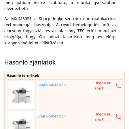
még jobban testre szabható, a munka gyorsabban
elvégezhető.
Az MX-M3051 a Sharp legkorszerűbb energiatakarékos
technológiáját használja. A rövid bemelegedési idő, az
alacsony fogyasztás és az alacsony TEC érték mind azt
szolgálja, hogy Ön pénzt takarítson meg és elérje
környezetvédelmi célkitűzéseit.
Hasonló ajánlatok
Hasonló termékek
Hívjon az
Sharp MX-M2651
árért!
Hívjon az
Sharp MX-M3551
árért!