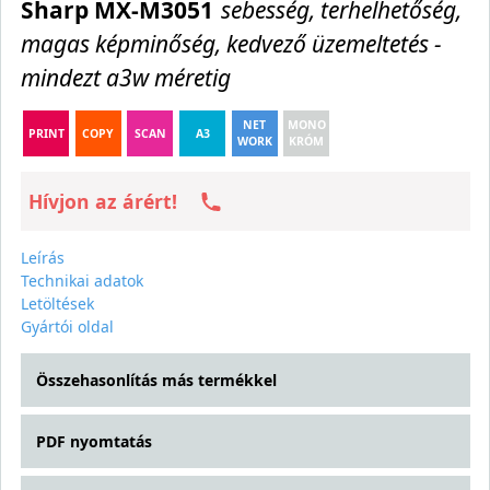
Sharp MX-M3051
sebesség, terhelhetőség,
magas képminőség, kedvező üzemeltetés -
mindezt a3w méretig
NET
MONO
PRINT
COPY
SCAN
A3
WORK
KRÓM
Hívjon az árért!
Leírás
Technikai adatok
Letöltések
Gyártói oldal
Összehasonlítás más termékkel
PDF nyomtatás