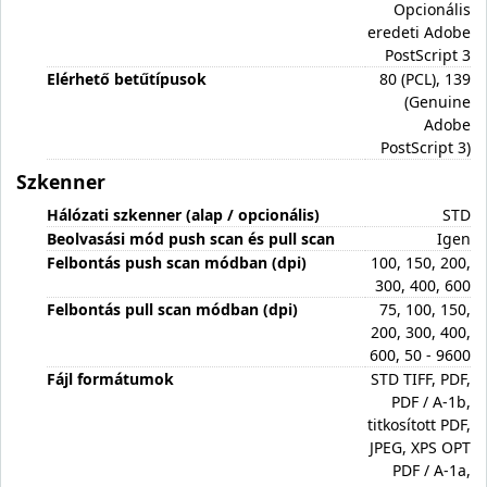
Opcionális
eredeti Adobe
PostScript 3
Elérhető betűtípusok
80 (PCL), 139
(Genuine
Adobe
PostScript 3)
Szkenner
Hálózati szkenner (alap / opcionális)
STD
Beolvasási mód push scan és pull scan
Igen
Felbontás push scan módban (dpi)
100, 150, 200,
300, 400, 600
Felbontás pull scan módban (dpi)
75, 100, 150,
200, 300, 400,
600, 50 - 9600
Fájl formátumok
STD TIFF, PDF,
PDF / A-1b,
titkosított PDF,
JPEG, XPS OPT
PDF / A-1a,