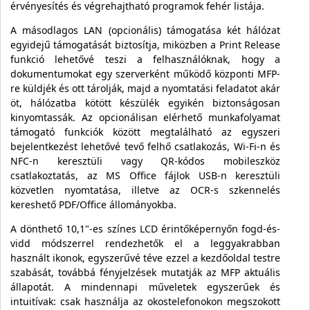
érvényesítés és végrehajtható programok fehér listája.
A másodlagos LAN (opcionális) támogatása két hálózat
egyidejű támogatását biztosítja, miközben a Print Release
funkció lehetővé teszi a felhasználóknak, hogy a
dokumentumokat egy szerverként működő központi MFP-
re küldjék és ott tárolják, majd a nyomtatási feladatot akár
öt, hálózatba kötött készülék egyikén biztonságosan
kinyomtassák. Az opcionálisan elérhető munkafolyamat
támogató funkciók között megtalálható az egyszeri
bejelentkezést lehetővé tevő felhő csatlakozás, Wi-Fi-n és
NFC-n keresztüli vagy QR-kódos mobileszköz
csatlakoztatás, az MS Office fájlok USB-n keresztüli
közvetlen nyomtatása, illetve az OCR-s szkennelés
kereshető PDF/Office állományokba.
A dönthető 10,1"-es színes LCD érintőképernyőn fogd-és-
vidd módszerrel rendezhetők el a leggyakrabban
használt ikonok, egyszerűvé téve ezzel a kezdőoldal testre
szabását, továbbá fényjelzések mutatják az MFP aktuális
állapotát. A mindennapi műveletek egyszerűek és
intuitívak: csak használja az okostelefonokon megszokott