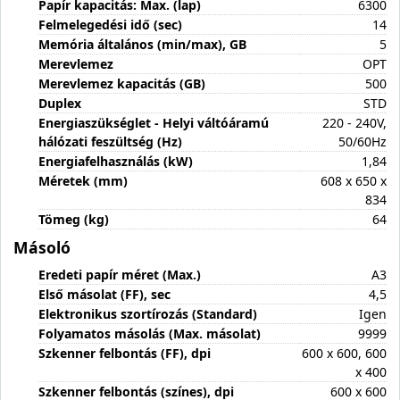
Papír kapacitás: Max. (lap)
6300
Felmelegedési idő (sec)
14
Memória általános (min/max), GB
5
Merevlemez
OPT
Merevlemez kapacitás (GB)
500
Duplex
STD
Energiaszükséglet - Helyi váltóáramú
220 - 240V,
hálózati feszültség (Hz)
50/60Hz
Energiafelhasználás (kW)
1,84
Méretek (mm)
608 x 650 x
834
Tömeg (kg)
64
Másoló
Eredeti papír méret (Max.)
A3
Első másolat (FF), sec
4,5
Elektronikus szortírozás (Standard)
Igen
Folyamatos másolás (Max. másolat)
9999
Szkenner felbontás (FF), dpi
600 x 600, 600
x 400
Szkenner felbontás (színes), dpi
600 x 600