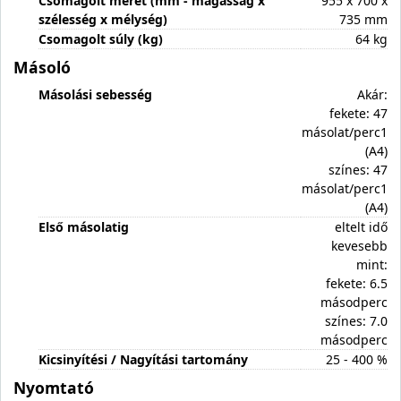
Csomagolt méret (mm - magasság x
955 x 700 x
szélesség x mélység)
735 mm
Csomagolt súly (kg)
64 kg
Másoló
Másolási sebesség
Akár:
fekete: 47
másolat/perc1
(A4)
színes: 47
másolat/perc1
(A4)
Első másolatig
eltelt idő
kevesebb
mint:
fekete: 6.5
másodperc
színes: 7.0
másodperc
Kicsinyítési / Nagyítási tartomány
25 - 400 %
Nyomtató