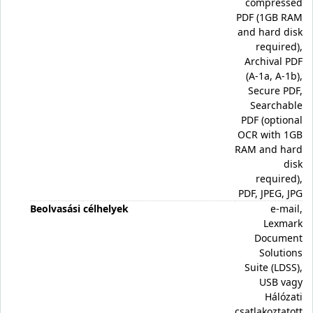
compressed
PDF (1GB RAM
and hard disk
required),
Archival PDF
(A-1a, A-1b),
Secure PDF,
Searchable
PDF (optional
OCR with 1GB
RAM and hard
disk
required),
PDF, JPEG, JPG
Beolvasási célhelyek
e-mail,
Lexmark
Document
Solutions
Suite (LDSS),
USB vagy
Hálózati
csatlakoztatott