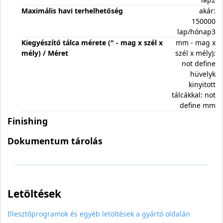
Maximális havi terhelhetőség
akár:
150000
lap/hónap3
Kiegyészítő tálca mérete (" - mag x szél x
mm - mag x
mély) / Méret
szél x mély):
not define
hüvelyk
kinyitott
tálcákkal: not
define mm
Finishing
Dokumentum tárolás
Letöltések
Illesztőprogramok és egyéb letöltések a gyártó oldalán