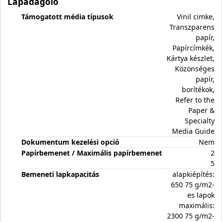
Lapadagoló
Támogatott média típusok
Vinil cimke,
Transzparens
papír,
Papírcímkék,
Kártya készlet,
Közönséges
papír,
borítékok,
Refer to the
Paper &
Specialty
Media Guide
Dokumentum kezelési opció
Nem
Papírbemenet / Maximális papírbemenet
2
5
Bemeneti lapkapacitás
alapkiépítés:
650 75 g/m2-
es lapok
maximális:
2300 75 g/m2-