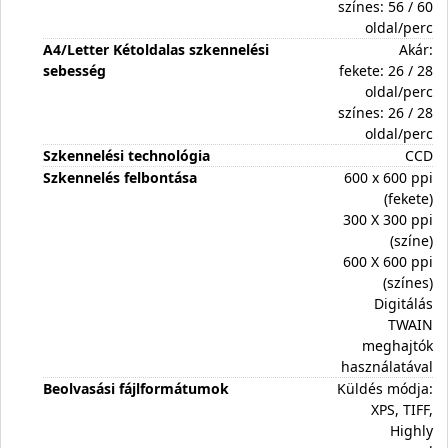
színes: 56 / 60
oldal/perc
A4/Letter Kétoldalas szkennelési
Akár:
sebesség
fekete: 26 / 28
oldal/perc
színes: 26 / 28
oldal/perc
Szkennelési technológia
CCD
Szkennelés felbontása
600 x 600 ppi
(fekete)
300 X 300 ppi
(színe)
600 X 600 ppi
(színes)
Digitálás
TWAIN
meghajtók
használatával
Beolvasási fájlformátumok
Küldés módja:
XPS, TIFF,
Highly