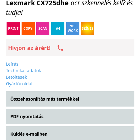
Lexmark CX725dhe
ocr szkennelés kell? és
tudja!
NET
PRINT
COPY
SCAN
A4
SZÍNES
WORK
Hívjon az árért!
Leírás
Technikai adatok
Letöltések
Gyártói oldal
Összehasonlítás más termékkel
PDF nyomtatás
Küldés e-mailben