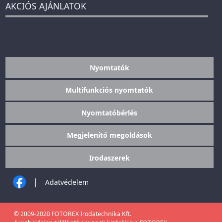
AKCIÓS AJÁNLATOK
Nyomtatók
Multifunkciós nyomtatók
Nyomtatóbérlés
Megjelenítő megoldások
Irodaszerek
|
Adatvédelem
© 2009-2020 FOTOREX Irodatechnika Kft.