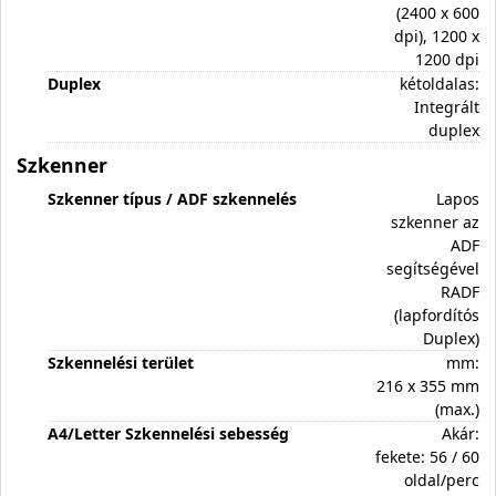
(2400 x 600
dpi), 1200 x
1200 dpi
Duplex
kétoldalas:
Integrált
duplex
Szkenner
Szkenner típus / ADF szkennelés
Lapos
szkenner az
ADF
segítségével
RADF
(lapfordítós
Duplex)
Szkennelési terület
mm:
216 x 355 mm
(max.)
A4/Letter Szkennelési sebesség
Akár:
fekete: 56 / 60
oldal/perc