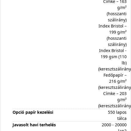
Címke – 163
g/m²
(hosszanti
szálirány)
Index Bristol –
199 g/m²
(hosszanti
szálirány)
Index Bristol -
199 gsm (110
lb)
(keresztszálirány
Fedőpapír –
216 g/m²
(keresztszálirány
Címke – 203
g/m²
(keresztszálirány
Opció papír kezelési
550 lapos
tálca
Javasolt havi terhelés
2000 - 20000
lap2