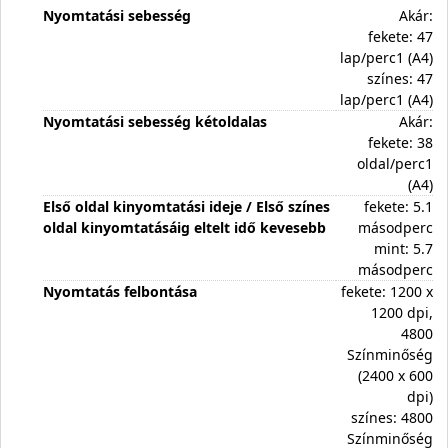
Nyomtatási sebesség
Akár:
fekete: 47
lap/perc1 (A4)
színes: 47
lap/perc1 (A4)
Nyomtatási sebesség kétoldalas
Akár:
fekete: 38
oldal/perc1
(A4)
Első oldal kinyomtatási ideje / Első színes
fekete: 5.1
oldal kinyomtatásáig eltelt idő kevesebb
másodperc
mint: 5.7
másodperc
Nyomtatás felbontása
fekete: 1200 x
1200 dpi,
4800
Színminőség
(2400 x 600
dpi)
színes: 4800
Színminőség