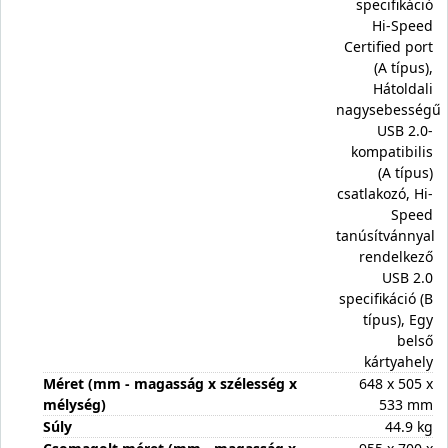
specifikáció
Hi-Speed
Certified port
(A típus),
Hátoldali
nagysebességű
USB 2.0-
kompatibilis
(A típus)
csatlakozó, Hi-
Speed
tanúsítvánnyal
rendelkező
USB 2.0
specifikáció (B
típus), Egy
belső
kártyahely
Méret (mm - magasság x szélesség x
648 x 505 x
mélység)
533 mm
Súly
44.9 kg