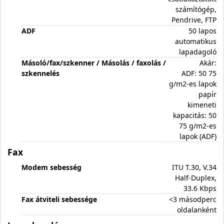
számítógép,
Pendrive, FTP
ADF
50 lapos
automatikus
lapadagoló
Másoló/fax/szkenner / Másolás / faxolás /
Akár:
szkennelés
ADF: 50 75
g/m2-es lapok
papír
kimeneti
kapacitás: 50
75 g/m2-es
lapok (ADF)
Fax
Modem sebesség
ITU T.30, V.34
Half-Duplex,
33.6 Kbps
Fax átviteli sebessége
<3 másodperc
oldalanként