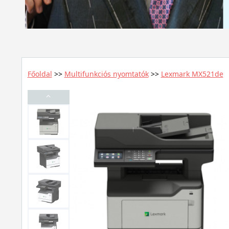
Főoldal
>>
Multifunkciós nyomtatók
>>
Lexmark MX521de
⌃