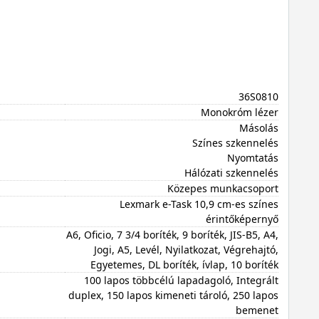
36S0810
Monokróm lézer
Másolás
Színes szkennelés
Nyomtatás
Hálózati szkennelés
Közepes munkacsoport
Lexmark e-Task 10,9 cm-es színes
érintőképernyő
A6, Oficio, 7 3/4 boríték, 9 boríték, JIS-B5, A4,
Jogi, A5, Levél, Nyilatkozat, Végrehajtó,
Egyetemes, DL boríték, ívlap, 10 boríték
100 lapos többcélú lapadagoló, Integrált
duplex, 150 lapos kimeneti tároló, 250 lapos
bemenet