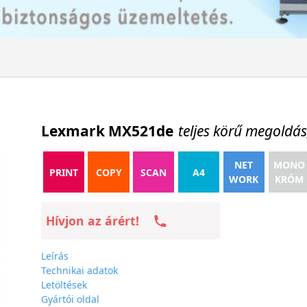
Lexmark MX521de
teljes körű megoldás
NET
MONO
PRINT
COPY
SCAN
A4
WORK
KRÓM
Hívjon az árért!
Leírás
Technikai adatok
Letöltések
Gyártói oldal